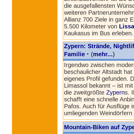
die ausgefallensten Wüns
weiteren Partnerunternehm
Allianz 700 Ziele in ganz 
5.500 Kilometer von
Liss
Kaukasus im Bus erleben.
Zypern: Strände, Nightli
·
Familie
(
mehr...
)
Irgendwo zwischen modern
beschaulicher Altstadt ha
eigenes Profil gefunden. D
Limassol bekannt – ist mi
die zweitgrößte
Zypern
s. 
schafft eine schnelle Anb
Pafos. Auch für Ausflüge 
umliegenden Weindörfern i
Mountain-Biken auf Zyper