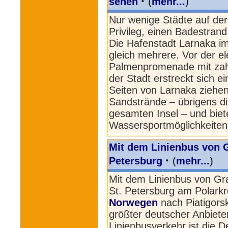
·
sehen
(
mehr...
)
Nur wenige Städte auf de
Privileg, einen Badestran
Die Hafenstadt Larnaka 
gleich mehrere. Vor der e
Palmenpromenade mit zahl
der Stadt erstreckt sich e
Seiten von Larnaka ziehen
Sandstrände – übrigens di
gesamten Insel – und biet
Wassersportmöglichkeiten
Mit dem Linienbus von 
·
Petersburg
(
mehr...
)
Mit dem Linienbus von Gr
St. Petersburg am Polark
Norwegen
nach Piatigors
größter deutscher Anbieter
Linienbusverkehr ist die 