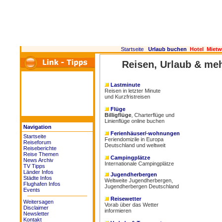
Startseite
Urlaub buchen
Hotel
Miet
Reisen, Urlaub & meh
Lastminute
Reisen in letzter Minute
und Kurzfristreisen
Flüge
Billigflüge
,
Charterflüge
und
Linienflüge
online buchen
Navigation
Ferienhäuser/-wohnungen
Startseite
Feriendomizile in
Europa
Reiseforum
Deutschland
und weltweit
Reiseberichte
Reise Themen
Campingplätze
News Archiv
Internationale Campingplätze
TV Tipps
Länder Infos
Jugendherbergen
Städte Infos
Weltweite Jugendherbergen,
Flughafen Infos
Jugendherbergen Deutschland
Events
Reisewetter
Weitersagen
Vorab über das Wetter
Disclaimer
informieren
Newsletter
Kontakt