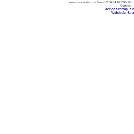
Reisen
Lastminute
F
Interessantes im Web zum Thema
Copyright
Sitemap
Sitemap I
Si
Webdesign
Url