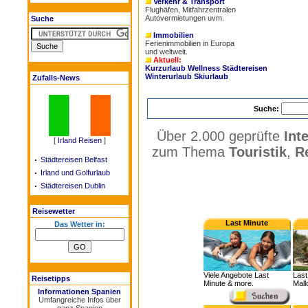
Verkehr & Transport
Flughäfen
,
Mitfahrzentralen
Autovermietungen
uvm.
Suche
Immobilien
Ferienimmobilien in Europa
und weltweit.
Aktuell:
Kurzurlaub Wellness
Städtereisen
Winterurlaub
Skiurlaub
Zufalls-News
Suche:
Über 2.000 geprüfte
Int
[
Irland Reisen
]
zum Thema
Touristik
,
R
·
Städtereisen Belfast
·
Irland und Golfurlaub
·
Städtereisen Dublin
Reisewetter
Last Minute
Das Wetter in:
Viele Angebote Last
Last
Reisetipps
Minute & more.
Mall
Informationen Spanien
Umfangreiche Infos über