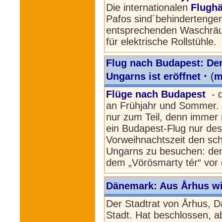
Die internationalen
Flughä
Pafos sind´behindertenger
entsprechenden Waschrä
für elektrische Rollstühle.
Flug nach Budapest: De
·
Ungarns ist eröffnet
(
m
Flüge nach Budapest
- d
an Frühjahr und Sommer. D
nur zum Teil, denn immer
ein Budapest-Flug nur des
Vorweihnachtszeit den sc
Ungarns zu besuchen: de
dem „Vörösmarty tér“ vor
Dänemark: Aus Århus wir
Der Stadtrat von Århus, 
Stadt. Hat beschlossen, a