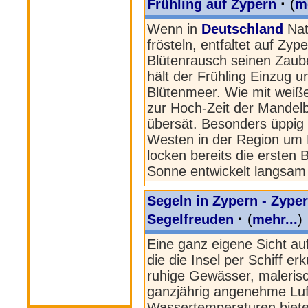
·
Frühling auf Zypern
(
me
Wenn in
Deutschland
Nat
frösteln, entfaltet auf Zyp
Blütenrausch seinen Zaube
hält der Frühling Einzug un
Blütenmeer. Wie mit weiße
zur Hoch-Zeit der Mandel
übersät. Besonders üppig
Westen in der Region um
locken bereits die ersten
Sonne entwickelt langsam i
Segeln in Zypern - Zyper
·
Segelfreuden
(
mehr...
)
Eine ganz eigene Sicht au
die die Insel per Schiff e
ruhige Gewässer, maleris
ganzjährig angenehme Luf
Wassertemperaturen biete