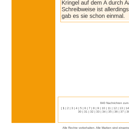
Kringel auf dem A durch A
Schreibweise ist allerding
gab es sie schon einmal.
840 Nachrichten zum 
[
1
|
2
|
3
|
4
|
5
|
6
|
7
|
8
|
9
|
10
|
11
|
12
|
13
|
14
30
|
31
|
32
|
33
|
34
|
35
|
36
|
37
|
3
Alle Rechte vorbehalten. Alle Marken sind einget