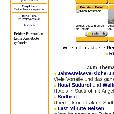
ganz Spanien
Flugtickets
Kreuzfahrt Dubai
Online Preise vergleichen
Billige Flüge
im
Preisvergleich
Thai Küche
Luxuskreuzfahrt durch
Ange
die Emirate.
Abu 
Wir stellen aktuelle
Re
R
Zum Thema 
Jahresreiseversicheru
Viele Vorteile und das gan
Hotel Südtirol
und
Well
Hotels in Südtirol mit Ang
Südtirol
Überblick und Fakten Südti
Last Minute Reisen